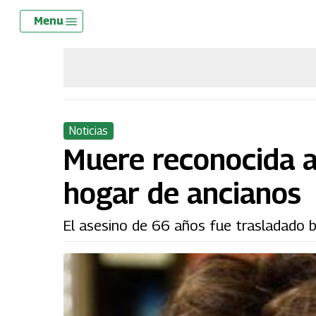
Skip
Menu
Menu
to
main
content
Noticias
Muere reconocida a
hogar de ancianos
El asesino de 66 años fue trasladado ba