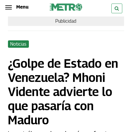
Skip
Menu
Menu
to
Publicidad
main
content
Noticias
¿Golpe de Estado en
Venezuela? Mhoni
Vidente advierte lo
que pasaría con
Maduro