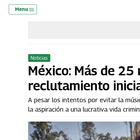
Skip
Menu
Menu
to
main
content
Noticias
México: Más de 25 m
reclutamiento inici
A pesar los intentos por evitar la músi
la aspiración a una lucrativa vida crimin