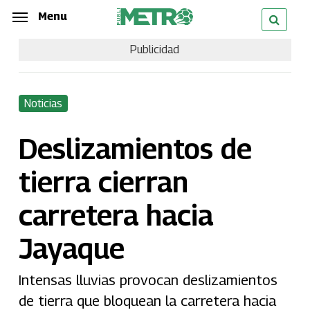
Skip
Menu
Menu
to
Publicidad
main
content
Noticias
Deslizamientos de
tierra cierran
carretera hacia
Jayaque
Intensas lluvias provocan deslizamientos
de tierra que bloquean la carretera hacia