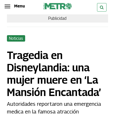
Skip
Menu
Menu
to
Publicidad
main
content
Noticias
Tragedia en
Disneylandia: una
mujer muere en ‘La
Mansión Encantada’
Autoridades reportaron una emergencia
medica en la famosa atracción