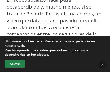
desapercibido y, mucho menos, si se
trata de Belinda. En las últimas horas, un
video que data del año pasado ha vuelto
a circular con fuerza y a generar
comentarios entre los seguidores de la
estrella pop mexicana. Se trata de un
Utilizamos cookies para ofrecerte la mejor experiencia en
nuestra web.
registro del reencuentro que tuvo con
Puedes aprender más sobre qué cookies utilizamos o
, el multifacético músico y
Jay de la Cueva
desactivarlas en los
ajustes
.
exintegrante de
, durante un
Moderatto
Aceptar
concierto en la Ciudad de México en el
que ambos coincidieron como invitados
de
.
Los Ángeles Azules