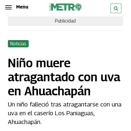
Skip
Menu
Menu
to
Publicidad
main
content
Noticias
Niño muere
atragantado con uva
en Ahuachapán
Un niño falleció tras atragantarse con una
uva en el caserío Los Paniaguas,
Ahuachapán.