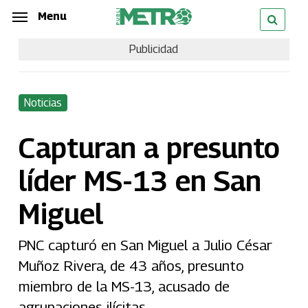
Skip
Menu
Menu
to
Publicidad
main
content
Noticias
Capturan a presunto
líder MS-13 en San
Miguel
PNC capturó en San Miguel a Julio César
Muñoz Rivera, de 43 años, presunto
miembro de la MS-13, acusado de
agrupaciones ilícitas.