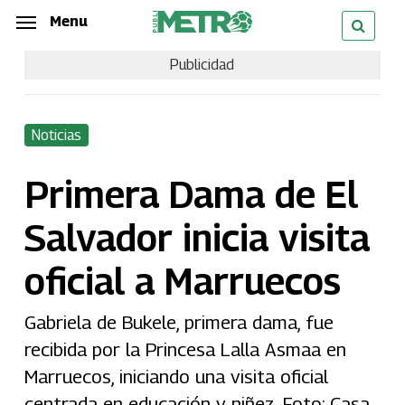
Skip
Menu
Menu
to
Publicidad
main
content
Noticias
Primera Dama de El
Salvador inicia visita
oficial a Marruecos
Gabriela de Bukele, primera dama, fue
recibida por la Princesa Lalla Asmaa en
Marruecos, iniciando una visita oficial
centrada en educación y niñez. Foto: Casa