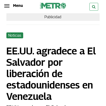
Skip
Menu
Menu
to
Publicidad
main
content
Noticias
EE.UU. agradece a El
Salvador por
liberación de
estadounidenses en
Venezuela