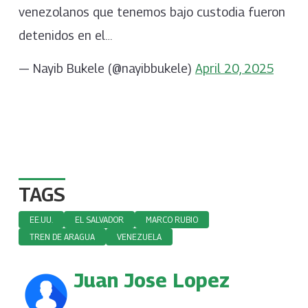
venezolanos que tenemos bajo custodia fueron
detenidos en el…
— Nayib Bukele (@nayibbukele)
April 20, 2025
TAGS
EE.UU.
EL SALVADOR
MARCO RUBIO
TREN DE ARAGUA
VENEZUELA
Juan Jose Lopez