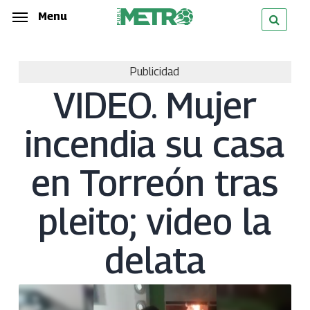
Skip
Menu
Menu
to
main
Publicidad
content
VIDEO. Mujer
incendia su casa
en Torreón tras
pleito; video la
delata