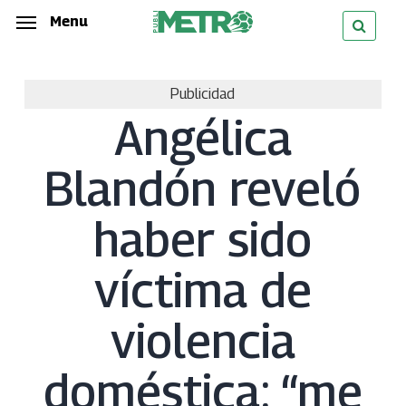
Skip
Menu
Menu
to
main
Publicidad
content
Angélica
Blandón reveló
haber sido
víctima de
violencia
doméstica: “me