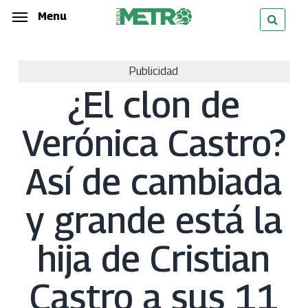
Skip
Menu
Menu
to
main
Publicidad
content
¿El clon de
Verónica Castro?
Así de cambiada
y grande está la
hija de Cristian
Castro a sus 11