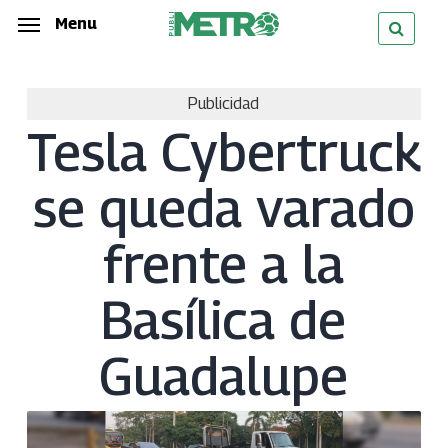
Skip
Menu
Menu
to
main
Publicidad
content
Tesla Cybertruck
se queda varado
frente a la
Basílica de
Guadalupe