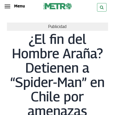
Skip
Menu
Menu
to
main
Publicidad
content
¿El fin del
Hombre Araña?
Detienen a
“Spider-Man” en
Chile por
amenazas