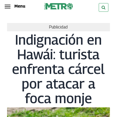
Skip
Menu
Menu
to
main
Publicidad
content
Indignación en
Hawái: turista
enfrenta cárcel
por atacar a
foca monje