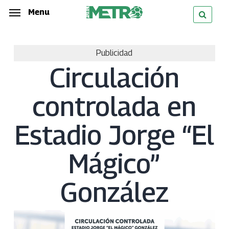
Skip
Menu
Menu
to
main
Publicidad
content
Circulación
controlada en
Estadio Jorge “El
Mágico”
González