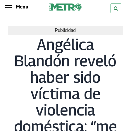
Skip
Menu
Menu
to
main
Publicidad
content
Angélica
Blandón reveló
haber sido
víctima de
violencia
doméstica: “me