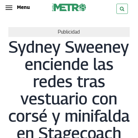
Skip
Menu
Menu
to
main
Publicidad
content
Sydney Sweeney
enciende las
redes tras
vestuario con
corsé y minifalda
en Stagecoach