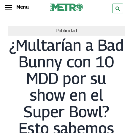
Skip
Menu
Menu
to
main
Publicidad
content
¿Multarían a Bad
Bunny con 10
MDD por su
show en el
Super Bowl?
Esto sabemos