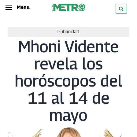
Skip
Menu
Menu
to
main
Publicidad
content
Mhoni Vidente
revela los
horóscopos del
11 al 14 de
mayo