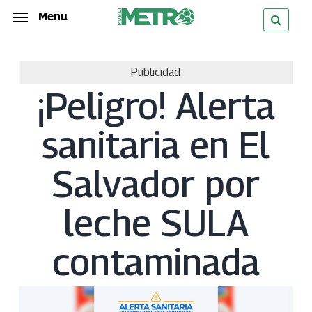
Skip
Menu
Menu
to
main
Publicidad
content
¡Peligro! Alerta
sanitaria en El
Salvador por
leche SULA
contaminada