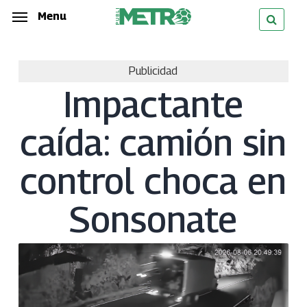
Skip
Menu
Menu
to
main
Publicidad
content
Impactante
caída: camión sin
control choca en
Sonsonate