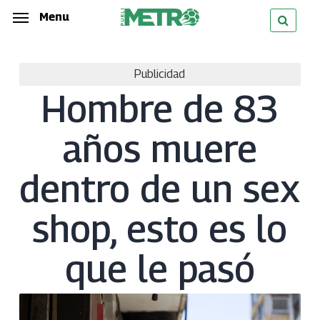
Skip
Menu
Menu
to
main
Publicidad
content
Hombre de 83
años muere
dentro de un sex
shop, esto es lo
que le pasó