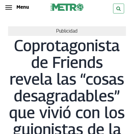
Skip
Menu
Menu
to
main
Publicidad
content
Coprotagonista
de Friends
revela las “cosas
desagradables”
que vivió con los
guionistas de la