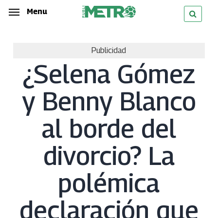
Skip
Menu
Menu
to
main
Publicidad
content
¿Selena Gómez
y Benny Blanco
al borde del
divorcio? La
polémica
declaración que