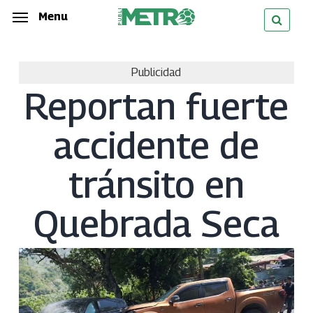
Skip
Menu
Menu
to
main
Publicidad
content
Reportan fuerte
accidente de
tránsito en
Quebrada Seca