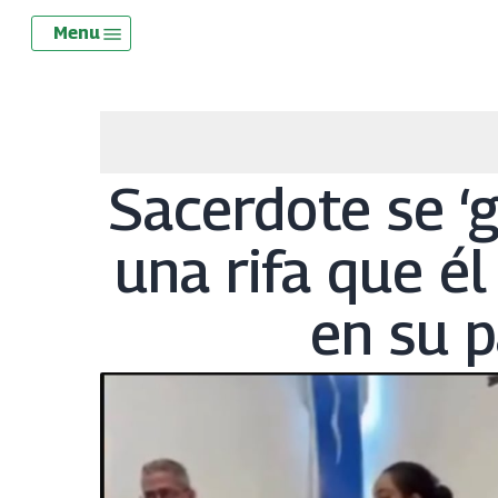
Skip
Menu
Menu
to
main
content
Sacerdote se ‘g
una rifa que é
en su p