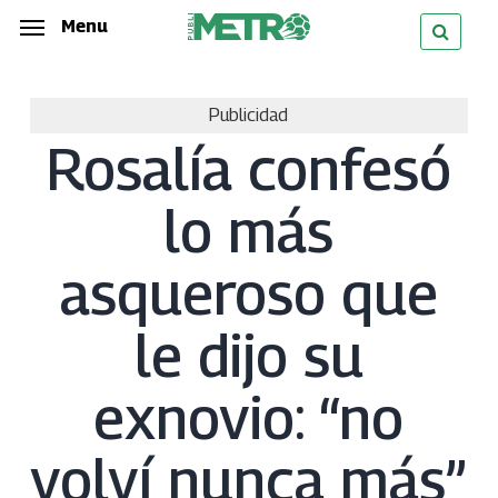
Skip
Menu
Menu
to
main
Publicidad
content
Rosalía confesó
lo más
asqueroso que
le dijo su
exnovio: “no
volví nunca más”