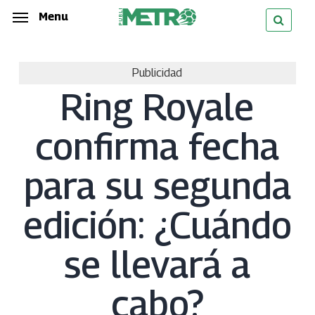
Skip
Menu
Menu
to
main
Publicidad
content
Ring Royale
confirma fecha
para su segunda
edición: ¿Cuándo
se llevará a
cabo?