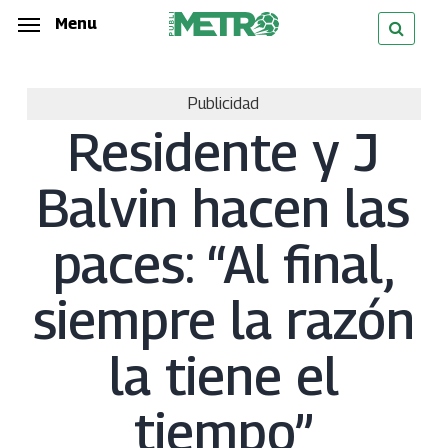
Skip
Menu
Menu
to
main
Publicidad
content
Residente y J
Balvin hacen las
paces: “Al final,
siempre la razón
la tiene el
tiempo”