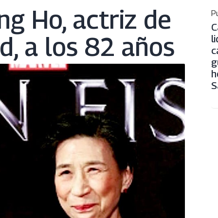
g Ho, actriz de
Pu
C
d, a los 82 años
l
c
g
h
S