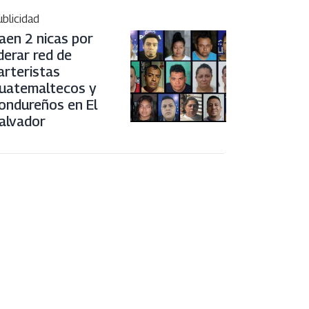
blicidad
aen 2 nicas por
iderar red de
arteristas
uatemaltecos y
ondureños en El
alvador