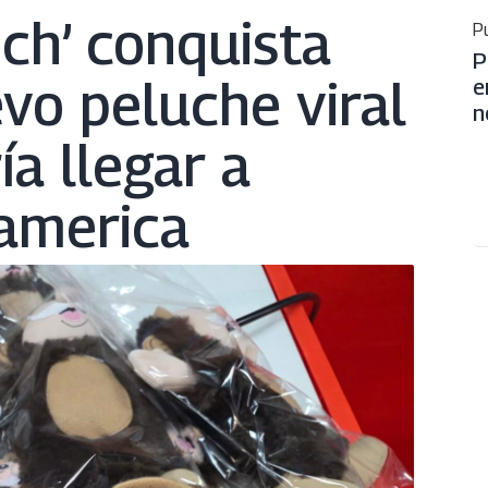
nch’ conquista
Pu
P
evo peluche viral
e
n
a llegar a
america