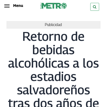
Skip
Menu
Menu
to
main
Publicidad
content
Retorno de
bebidas
alcohólicas a los
estadios
salvadoreños
tras dos años de