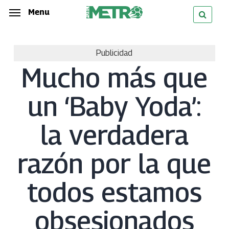
Skip
Menu
Menu
to
main
Publicidad
content
Mucho más que
un ‘Baby Yoda’:
la verdadera
razón por la que
todos estamos
obsesionados