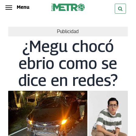
Skip
Menu
Menu
to
main
Publicidad
content
¿Megu chocó
ebrio como se
dice en redes?