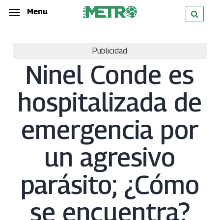
Skip
Menu
Menu
to
main
Publicidad
content
Ninel Conde es
hospitalizada de
emergencia por
un agresivo
parásito; ¿Cómo
se encuentra?