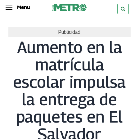
Skip
Menu
Menu
to
main
Publicidad
content
Aumento en la
matrícula
escolar impulsa
la entrega de
paquetes en El
Salvador