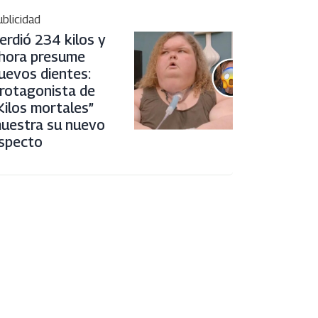
blicidad
erdió 234 kilos y
hora presume
uevos dientes:
rotagonista de
Kilos mortales”
uestra su nuevo
specto