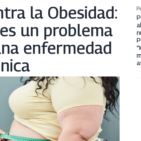
tra la Obesidad:
Pu
P
 es un problema
a
n
P
 una enfermedad
“
m
nica
a