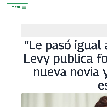
Skip
Menu
Menu
to
main
content
“Le pasó igual 
Levy publica f
nueva novia y
e