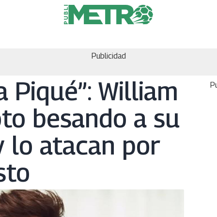
Publicidad
a Piqué”: William
Pu
oto besando a su
 lo atacan por
sto