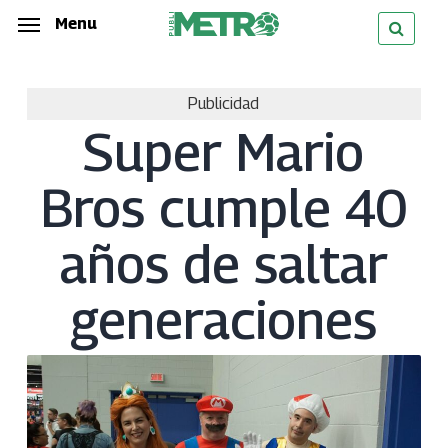
Skip
Menu
Menu
to
main
Publicidad
content
Super Mario
Bros cumple 40
años de saltar
generaciones