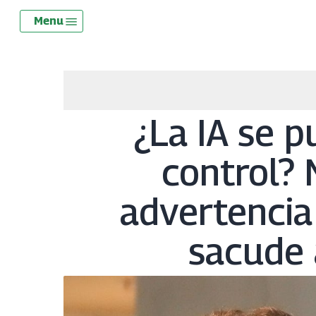
Skip
Menu
Menu
to
main
content
¿La IA se p
control? 
advertencia 
sacude 