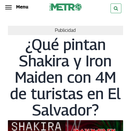
Skip
Menu
Menu
to
main
Publicidad
content
¿Qué pintan
Shakira y Iron
Maiden con 4M
de turistas en El
Salvador?