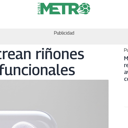
Publicidad
crean riñones
Pu
M
 funcionales
r
a
c