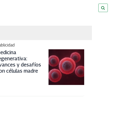
blicidad
edicina
egenerativa:
vances y desafíos
on células madre