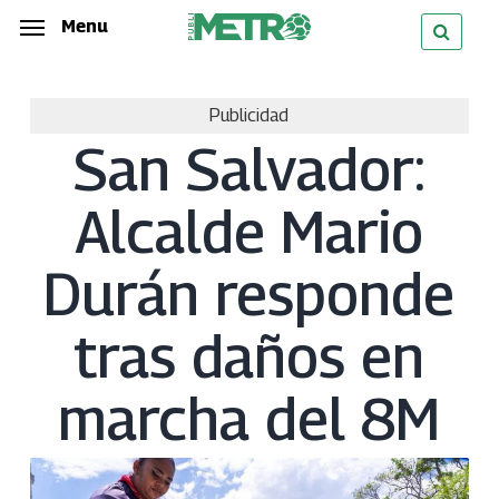
Skip
Menu
Menu
to
main
Publicidad
content
San Salvador:
Alcalde Mario
Durán responde
tras daños en
marcha del 8M