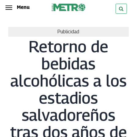
Skip
Menu
Menu
to
main
Publicidad
content
Retorno de
bebidas
alcohólicas a los
estadios
salvadoreños
tras dos años de