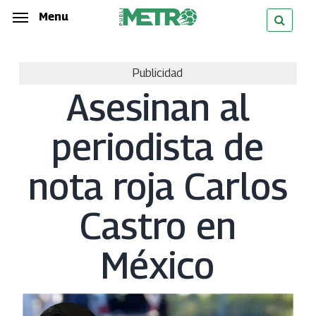
Skip
Menu
Menu
to
main
Publicidad
content
Asesinan al
periodista de
nota roja Carlos
Castro en
México