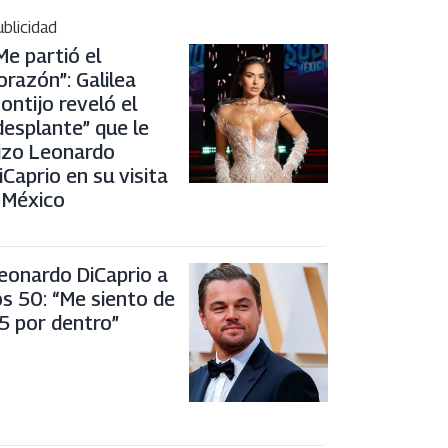
blicidad
Me partió el
orazón”: Galilea
ontijo reveló el
desplante” que le
izo Leonardo
iCaprio en su visita
 México
eonardo DiCaprio a
os 50: “Me siento de
5 por dentro”