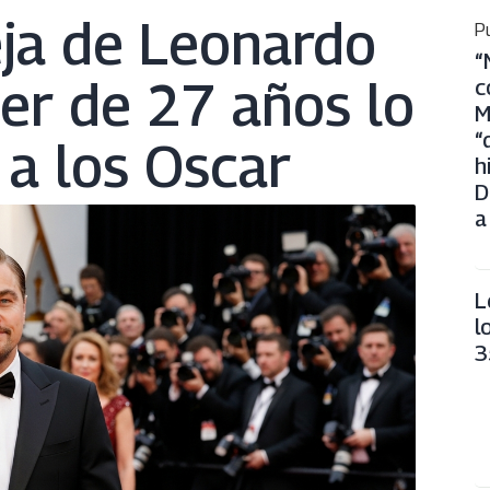
eja de Leonardo
Pu
“
jer de 27 años lo
c
M
“
a los Oscar
h
D
a
L
l
3