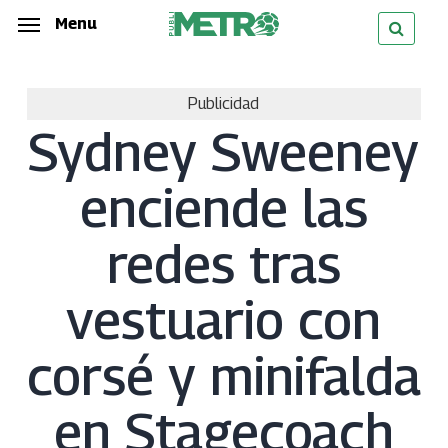
Skip
Menu
Menu
to
main
Publicidad
content
Sydney Sweeney
enciende las
redes tras
vestuario con
corsé y minifalda
en Stagecoach