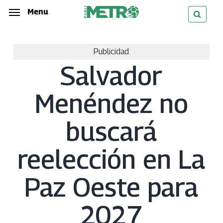
Skip
Menu
Menu
to
main
Publicidad
content
Salvador
Menéndez no
buscará
reelección en La
Paz Oeste para
2027